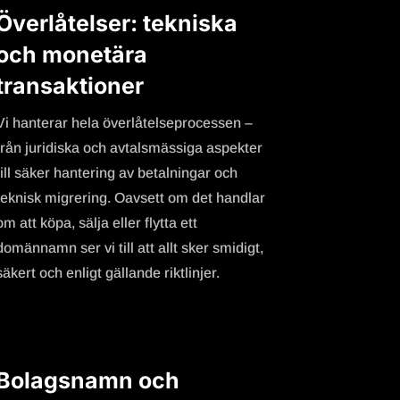
Överlåtelser: tekniska
och monetära
transaktioner
Vi hanterar hela överlåtelseprocessen –
från juridiska och avtalsmässiga aspekter
till säker hantering av betalningar och
teknisk migrering. Oavsett om det handlar
om att köpa, sälja eller flytta ett
domännamn ser vi till att allt sker smidigt,
säkert och enligt gällande riktlinjer.
Bolagsnamn och