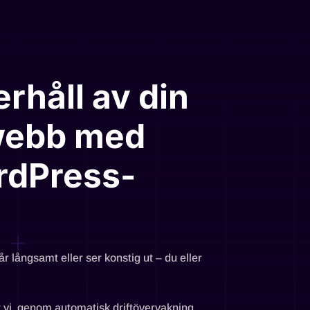
erhåll av din
webb med
rdPress-
 långsamt eller ser konstig ut – du eller
 vi, genom automatisk driftövervakning,