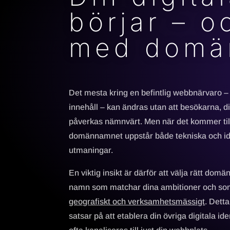
börjar – o
med domä
Det mesta kring en befintlig webbnärvaro – 
innehåll – kan ändras utan att besökarna, di
påverkas nämnvärt. Men när det kommer til
domännamnet uppstår både tekniska och id
utmaningar.
En viktig insikt är därför att välja rätt dom
namn som matchar dina ambitioner och s
geografiskt och verksamhetsmässigt
. Dett
satsar på att etablera din övriga digitala iden