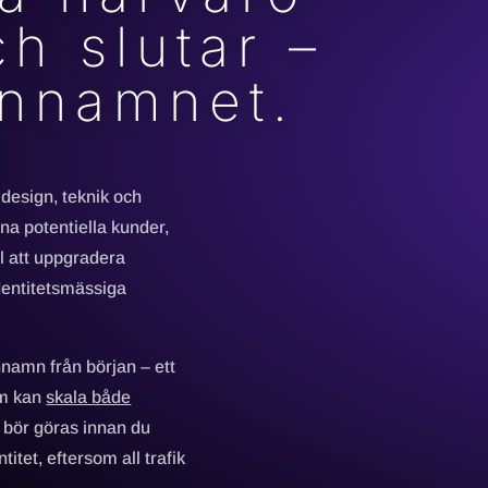
ch slutar –
nnamnet.
design, teknik och
na potentiella kunder,
l att uppgradera
entitetsmässiga
ännamn från början – ett
om kan
skala både
a bör göras innan du
titet, eftersom all trafik