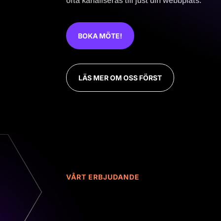
ofta kanaliseras till just din webbplats.
BOKA MÖTE!
LÄS MER OM OSS FÖRST
VÅRT ERBJUDANDE