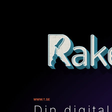
WWW.
.SE
Din digita